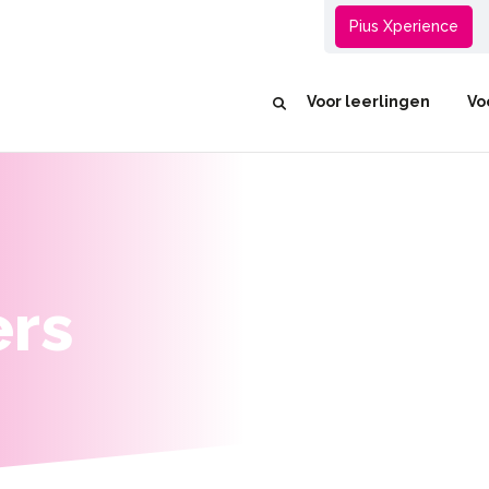
Groep 8
Pius Xperience
Voor leerlingen
Vo
rs