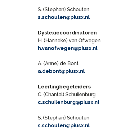
S. (Stephan) Schouten
s.schouten@piusx.nl
Dyslexiecoördinatoren
H. (Hanneke) van Ofwegen
h.vanofwegen@piusx.nl
A. (Anne) de Bont
a.debont@piusx.nl
Leerlingbegeleiders
C. (Chantal) Schuilenburg
c.schuilenburg@piusx.nl
S. (Stephan) Schouten
s.schouten@piusx.nl