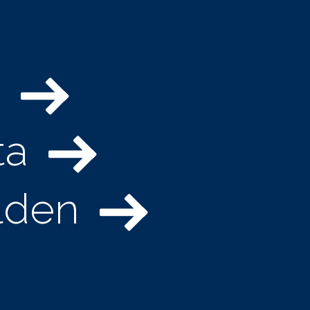
ta
lden