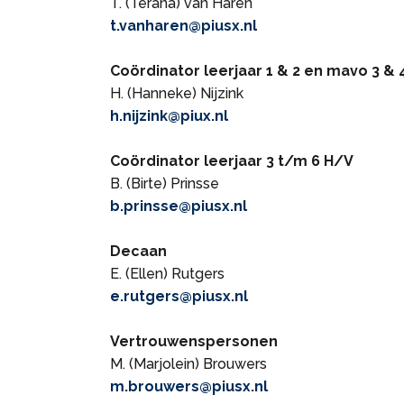
T. (Terana) van Haren
t.vanharen@piusx.nl
Coördinator leerjaar 1 & 2 en mavo 3 & 
H. (Hanneke) Nijzink
h.nijzink@piux.nl
Coördinator leerjaar 3 t/m 6 H/V
B. (Birte) Prinsse
b.prinsse@piusx.nl
Decaan
E. (Ellen) Rutgers
e.rutgers@piusx.nl
Vertrouwenspersonen
M. (Marjolein) Brouwers
m.brouwers@piusx.nl