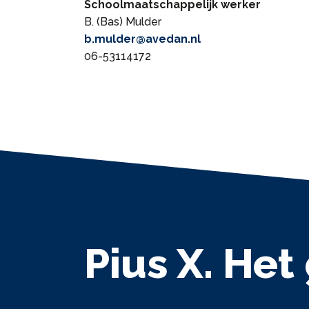
Schoolmaatschappelijk werker
B. (Bas) Mulder
b.mulder@avedan.nl
06-53114172
Pius X. Het