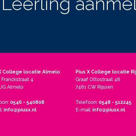
Leerling aanme
X College locatie Almelo
Pius X College locatie R
 Franckstraat 4
Graaf Ottostraat 48
JG Almelo
7461 CW Rijssen
oon:
0546 - 540808
Telefoon:
0548 - 512245
l:
info@piusx.nl
E-mail:
info@piusx.nl