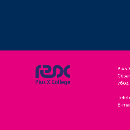
Pius 
César
7604 
Telef
E-mai