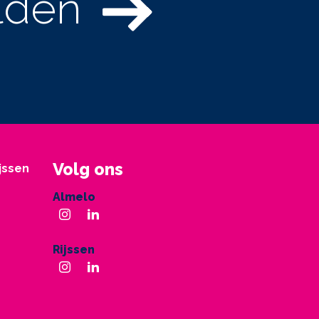
lden
Volg ons
ijssen
Almelo
Rijssen