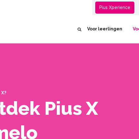
Groep 8
Pius Xperience
Voor leerlingen
Vo
 X?
tdek Pius X
melo