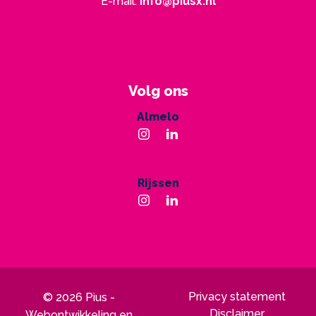
E-mail:
info@piusx.nl
Volg ons
Almelo
Rijssen
Privacy statement
© 2026 Pius -
Disclaimer
Webontwikkeling en