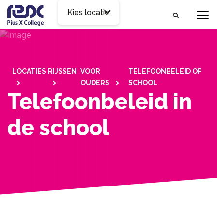
Kies locatie
LOCATIES
RIJSSEN
VOOR
TELEFOONBELEID OP
OUDERS
SCHOOL
Telefoonbeleid in
de school