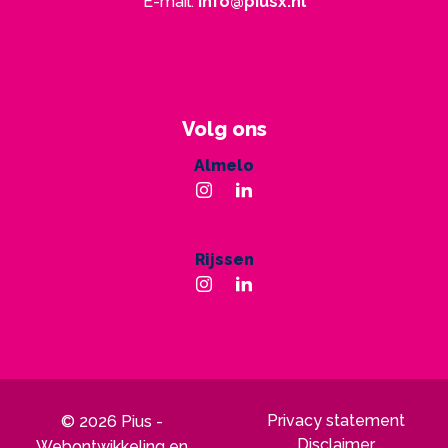
E-mail:
info@piusx.nl
Volg ons
Almelo
Rijssen
Privacy statement
© 2026 Pius -
Disclaimer
Webontwikkeling en