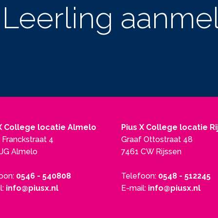
Leerling aanme
X College locatie Almelo
Pius X College locatie R
 Franckstraat 4
Graaf Ottostraat 48
JG Almelo
7461 CW Rijssen
oon:
0546 - 540808
Telefoon:
0548 - 512245
l:
info@piusx.nl
E-mail:
info@piusx.nl