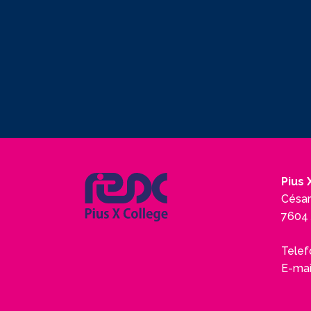
Pius 
César
7604 
Telef
E-mai