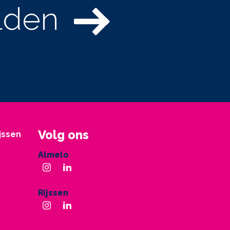
lden
Volg ons
ijssen
Almelo
Rijssen